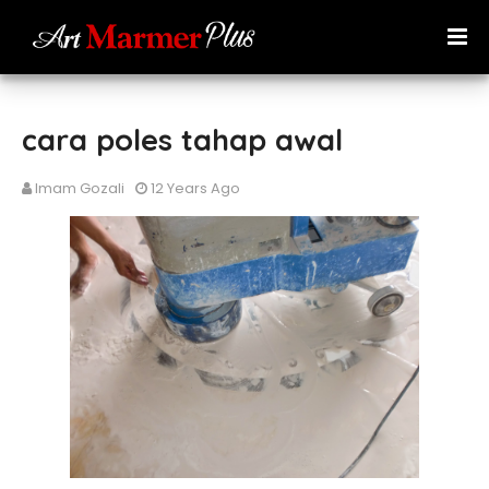
cara poles tahap awal
Imam Gozali
12 Years Ago