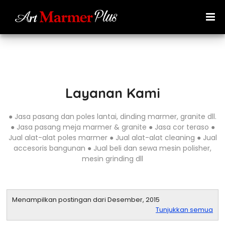
Layanan Kami
● Jasa pasang dan poles lantai, dinding marmer, granite dll.
● Jasa pasang meja marmer & granite ● Jasa cor teraso ●
Jual alat-alat poles marmer ● Jual alat-alat cleaning ● Jual
accesoris bangunan ● Jual beli dan sewa mesin polisher,
mesin grinding dll
Menampilkan postingan dari Desember, 2015
Tunjukkan semua