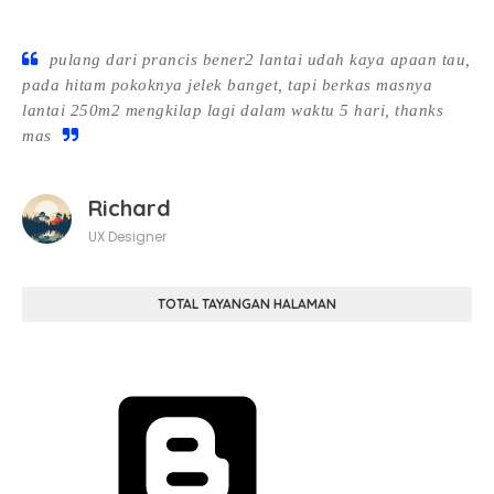
pulang dari prancis bener2 lantai udah kaya apaan tau,
pada hitam pokoknya jelek banget, tapi berkas masnya
lantai 250m2 mengkilap lagi dalam waktu 5 hari, thanks
mas
Richard
UX Designer
TOTAL TAYANGAN HALAMAN